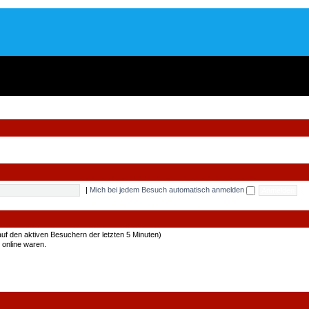
|
Mich bei jedem Besuch automatisch anmelden
auf den aktiven Besuchern der letzten 5 Minuten)
 online waren.