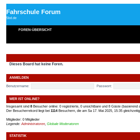
Fahrschule Forum
5bd.de
FOREN-ÜBERSICHT
Dieses Board hat keine Foren.
ANMELDEN
Benutzername:
Passwort:
WER IST ONLINE?
Insgesamt sind
8
Besucher online: 0 registrierte, 0 unsichtbare und 8 Gäste (basierend 
Der Besucherrekord liegt bei
1114
Besuchern, die am Sa 17. Mai 2025, 15:35 gleichzeitig
Mitglieder: 0 Mitglieder
Legende:
Administratoren
,
Globale Moderatoren
STATISTIK