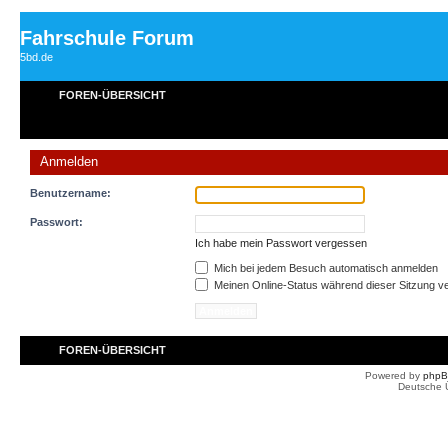
Fahrschule Forum
5bd.de
FOREN-ÜBERSICHT
Anmelden
Benutzername:
Passwort:
Ich habe mein Passwort vergessen
Mich bei jedem Besuch automatisch anmelden
Meinen Online-Status während dieser Sitzung v
FOREN-ÜBERSICHT
Powered by
php
Deutsche 